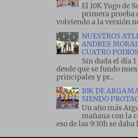
El 10K Yugo de S
primera prueba d
volviendo a la versión no
NUESTROS ATL
ANDRES MORALE
CUATRO PODIOS
Sin duda el día 1
desde que se fundo nues
principales y pr...
10K DE ARGAMA
SIENDO PROTA
Un año más Arga
mañana con la ca
eso de las 9:30h se daba l.