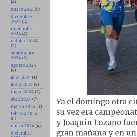
(4)
enero 2025
(5)
diciembre
2024
(2)
noviembre
2024
(4)
octubre 2024
(2)
septiembre
2024
(3)
agosto 2024
(4)
julio 2024
(1)
junio 2024
(4)
mayo 2024
(3)
abril 2024
(7)
Ya el domingo otra ci
marzo 2024
(3)
su vez era campeonat
febrero 2024
(6)
y Joaquín Lozano fue
enero 2024
(4)
gran mañana y en un d
diciembre