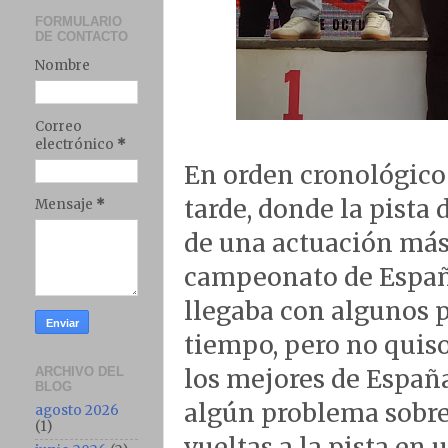
FORMULARIO
DE CONTACTO
Nombre
Correo
electrónico
*
En orden cronológico
tarde, donde la pista
Mensaje
*
de una actuación má
campeonato de España
llegaba con algunos p
tiempo, pero no quiso
ARCHIVO DEL
los mejores de España
BLOG
algún problema sobre
agosto 2026
(1)
vueltas a la pista en 