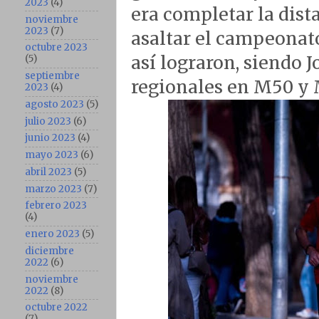
2023
(4)
era completar la dist
noviembre
2023
(7)
asaltar el campeonato
octubre 2023
así lograron, siendo
(5)
septiembre
regionales en M50 y
2023
(4)
agosto 2023
(5)
julio 2023
(6)
junio 2023
(4)
mayo 2023
(6)
abril 2023
(5)
marzo 2023
(7)
febrero 2023
(4)
enero 2023
(5)
diciembre
2022
(6)
noviembre
2022
(8)
octubre 2022
(7)