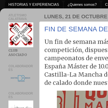
HISTORIAS Y EXPERIENCIAS
¿Quienes somos?
C
ATLETISMO
LUNES, 21 DE OCTUBRE
CALATRAVA
FIN DE SEMANA D
Un fin de semana más
competición, dispuest
CLUB
ASOCIADO
campeonatos de enve
España Máster de 10.
COLABORADOR
ES
Castilla-La Mancha de
de calado donde nuest
COLABORADOR
ES