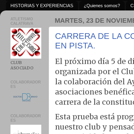
HISTORIAS Y EXPERIENCIAS
¿Quienes somos?
C
ATLETISMO
MARTES, 23 DE NOVIEM
CALATRAVA
CARRERA DE LA C
EN PISTA.
El próximo día 5 de di
CLUB
ASOCIADO
organizada por el Clu
la colaboración del 
COLABORADOR
ES
asociaciones benéficas
carrera de la constit
Esta prueba está prog
COLABORADOR
ES
nuestro club y pensad