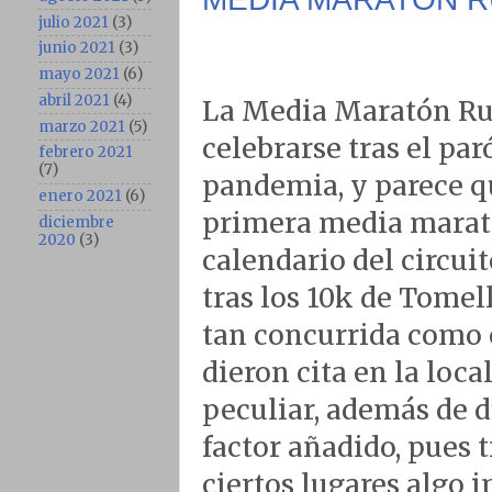
julio 2021
(3)
junio 2021
(3)
mayo 2021
(6)
abril 2021
(4)
La Media Maratón Rur
marzo 2021
(5)
celebrarse tras el pa
febrero 2021
(7)
pandemia, y parece qu
enero 2021
(6)
primera media marató
diciembre
2020
(3)
calendario del circui
tras los 10k de Tomel
tan concurrida como e
dieron cita en la loca
peculiar, además de d
factor añadido, pues t
ciertos lugares algo 