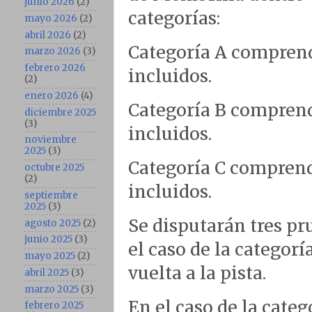
junio 2026
(2)
categorías:
mayo 2026
(2)
abril 2026
(2)
Categoría A comprend
marzo 2026
(3)
febrero 2026
incluidos.
(2)
enero 2026
(4)
Categoría B comprend
diciembre 2025
(3)
incluidos.
noviembre
2025
(3)
Categoría C comprendi
octubre 2025
(2)
incluidos.
septiembre
2025
(3)
Se disputarán tres pr
agosto 2025
(2)
junio 2025
(3)
el caso de la categor
mayo 2025
(2)
vuelta a la pista.
abril 2025
(3)
marzo 2025
(3)
En el caso de la categ
febrero 2025