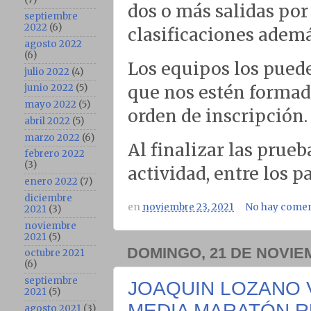
dos o más salidas por
septiembre
2022
(6)
clasificaciones ademá
agosto 2022
(6)
Los equipos los pued
julio 2022
(4)
que nos estén formad
junio 2022
(5)
mayo 2022
(5)
orden de inscripción.
abril 2022
(5)
marzo 2022
(6)
Al finalizar las prueb
febrero 2022
(3)
actividad, entre los p
enero 2022
(7)
diciembre
en
noviembre 23, 2021
No hay comen
2021
(3)
noviembre
2021
(5)
DOMINGO, 21 DE NOVIE
octubre 2021
(6)
septiembre
JOAQUIN LOZANO 
2021
(5)
MEDIA MARATÓN R
agosto 2021
(3)