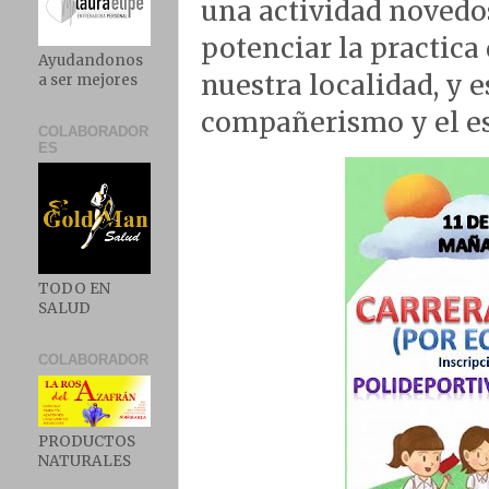
una actividad noved
potenciar la practica
Ayudandonos
nuestra localidad, y 
a ser mejores
compañerismo y el es
COLABORADOR
ES
TODO EN
SALUD
COLABORADOR
PRODUCTOS
NATURALES