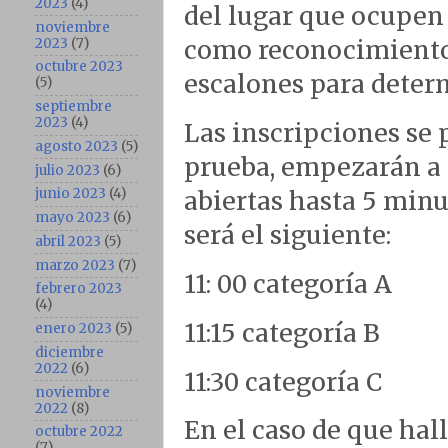
2023
(4)
del lugar que ocupen
noviembre
2023
(7)
como reconocimiento 
octubre 2023
escalones para determ
(5)
septiembre
2023
(4)
Las inscripciones se 
agosto 2023
(5)
prueba, empezarán a 
julio 2023
(6)
junio 2023
(4)
abiertas hasta 5 minu
mayo 2023
(6)
será el siguiente:
abril 2023
(5)
marzo 2023
(7)
11: 00 categoría A
febrero 2023
(4)
11:15 categoría B
enero 2023
(5)
diciembre
2022
(6)
11:30 categoría C
noviembre
2022
(8)
En el caso de que hal
octubre 2022
(7)