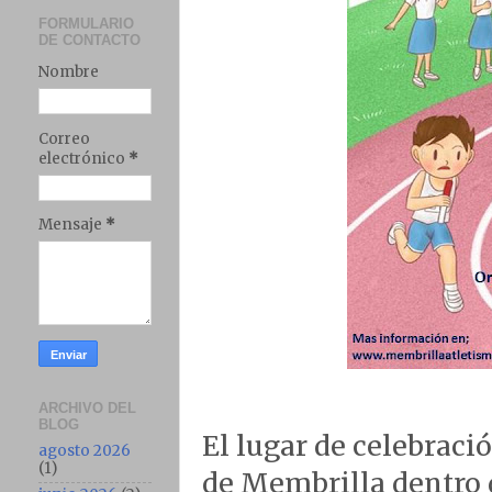
FORMULARIO
DE CONTACTO
Nombre
Correo
electrónico
*
Mensaje
*
ARCHIVO DEL
BLOG
El lugar de celebraci
agosto 2026
(1)
de Membrilla dentro d