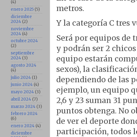
(4)
metros.
enero 2025
(5)
diciembre
Y la categoría C tres 
2024
(2)
noviembre
2024
(4)
Será por equipos de 
octubre 2024
(2)
y podrán ser 2 chicos
septiembre
equipo estarán comp
2024
(3)
agosto 2024
sexos), la clasificac
(4)
julio 2024
(1)
dependiendo de las p
junio 2024
(4)
ejemplo, un equipo q
mayo 2024
(3)
2,6 y 23 suman 31 pu
abril 2024
(7)
marzo 2024
(3)
puntos obtenga. No o
febrero 2024
(6)
de ver el deporte do
enero 2024
(4)
participación, todos
diciembre