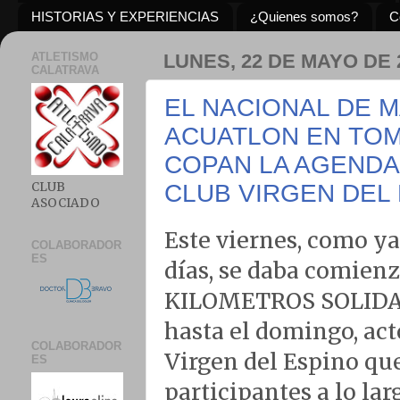
HISTORIAS Y EXPERIENCIAS
¿Quienes somos?
C
ATLETISMO
LUNES, 22 DE MAYO DE 
CALATRAVA
EL NACIONAL DE 
ACUATLON EN TOM
COPAN LA AGENDA
CLUB
CLUB VIRGEN DEL 
ASOCIADO
Este viernes, como y
COLABORADOR
ES
días, se daba comienz
KILOMETROS SOLIDARI
hasta el domingo, act
COLABORADOR
Virgen del Espino que
ES
participantes a lo lar