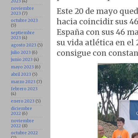
2023
(4)
noviembre
Este 20 de mayo qued
2023
(7)
hacia coincidir sus 
octubre 2023
(5)
España con sus 46 ma
septiembre
2023
(4)
su vida atlética en el
agosto 2023
(5)
consigue con constan
julio 2023
(6)
junio 2023
(4)
mayo 2023
(6)
abril 2023
(5)
marzo 2023
(7)
febrero 2023
(4)
enero 2023
(5)
diciembre
2022
(6)
noviembre
2022
(8)
octubre 2022
(7)