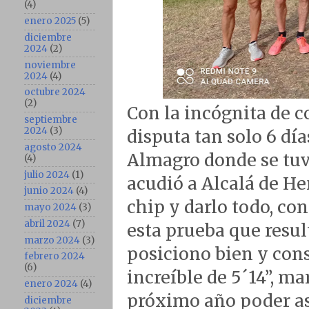
(4)
enero 2025
(5)
diciembre
2024
(2)
noviembre
2024
(4)
octubre 2024
(2)
Con la incógnita de c
septiembre
2024
(3)
disputa tan solo 6 dí
agosto 2024
Almagro donde se tuv
(4)
julio 2024
(1)
acudió a Alcalá de He
junio 2024
(4)
chip y darlo todo, co
mayo 2024
(3)
abril 2024
(7)
esta prueba que resul
marzo 2024
(3)
posiciono bien y con
febrero 2024
(6)
increíble de 5´14”, m
enero 2024
(4)
próximo año poder as
diciembre