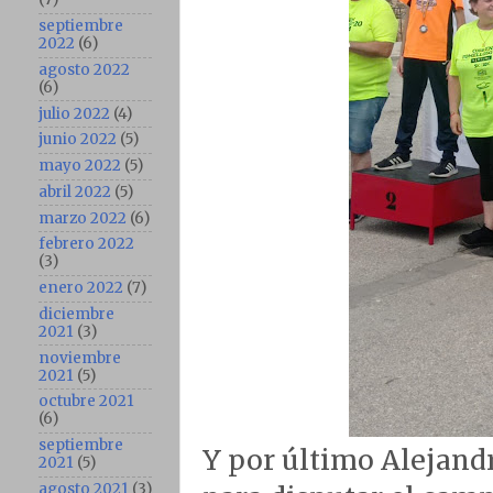
septiembre
2022
(6)
agosto 2022
(6)
julio 2022
(4)
junio 2022
(5)
mayo 2022
(5)
abril 2022
(5)
marzo 2022
(6)
febrero 2022
(3)
enero 2022
(7)
diciembre
2021
(3)
noviembre
2021
(5)
octubre 2021
(6)
septiembre
Y por último Alejand
2021
(5)
agosto 2021
(3)