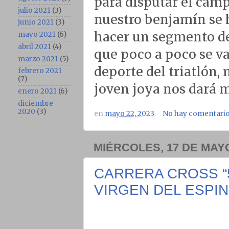
para disputar el cam
julio 2021
(3)
nuestro benjamín se h
junio 2021
(3)
hacer un segmento d
mayo 2021
(6)
abril 2021
(4)
que poco a poco se v
marzo 2021
(5)
deporte del triatlón,
febrero 2021
(7)
joven joya nos dará 
enero 2021
(6)
diciembre
2020
(3)
en
mayo 22, 2023
No hay comentario
MIÉRCOLES, 17 DE MAYO
CARRERA CROSS “5
VIRGEN DEL ESPIN