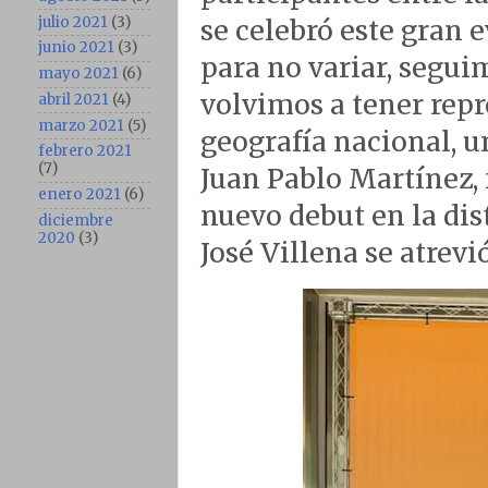
julio 2021
(3)
se celebró este gran 
junio 2021
(3)
para no variar, segui
mayo 2021
(6)
volvimos a tener repr
abril 2021
(4)
marzo 2021
(5)
geografía nacional, u
febrero 2021
(7)
Juan Pablo Martínez, 
enero 2021
(6)
nuevo debut en la di
diciembre
2020
(3)
José Villena se atrevi