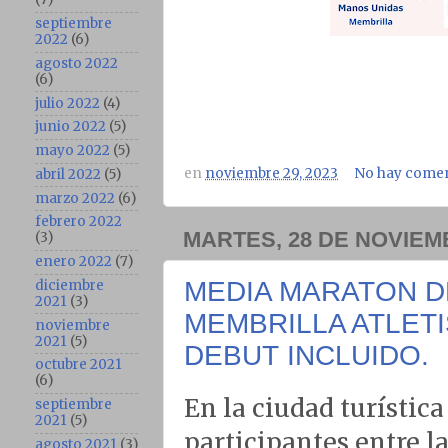
septiembre
2022
(6)
agosto 2022
(6)
julio 2022
(4)
junio 2022
(5)
mayo 2022
(5)
en
noviembre 29, 2023
No hay comen
abril 2022
(5)
marzo 2022
(6)
febrero 2022
MARTES, 28 DE NOVIEM
(3)
enero 2022
(7)
MEDIA MARATON DE
diciembre
2021
(3)
MEMBRILLA ATLET
noviembre
2021
(5)
DEBUT INCLUIDO.
octubre 2021
(6)
En la ciudad turístic
septiembre
2021
(5)
participantes entre l
agosto 2021
(3)