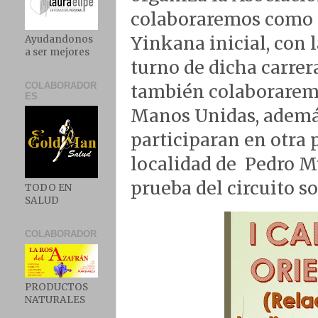
colaboraremos como n
Yinkana inicial, con 
Ayudandonos
a ser mejores
turno de dicha carre
COLABORADOR
también colaboraremo
ES
Manos Unidas, además
participaran en otra p
localidad de Pedro M
prueba del circuito s
TODO EN
SALUD
COLABORADOR
PRODUCTOS
NATURALES