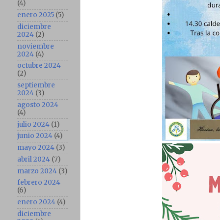
(4)
enero 2025
(5)
diciembre
2024
(2)
noviembre
2024
(4)
octubre 2024
(2)
septiembre
2024
(3)
agosto 2024
(4)
julio 2024
(1)
junio 2024
(4)
mayo 2024
(3)
abril 2024
(7)
marzo 2024
(3)
febrero 2024
(6)
enero 2024
(4)
diciembre