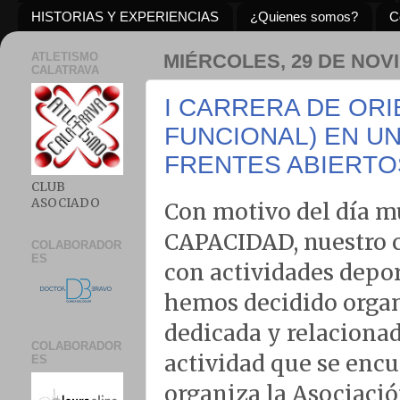
HISTORIAS Y EXPERIENCIAS
¿Quienes somos?
C
ATLETISMO
MIÉRCOLES, 29 DE NOV
CALATRAVA
I CARRERA DE ORI
FUNCIONAL) EN UN
FRENTES ABIERTO
CLUB
ASOCIADO
Con motivo del día mu
CAPACIDAD, nuestro c
COLABORADOR
ES
con actividades depor
hemos decidido organ
dedicada y relacionad
COLABORADOR
actividad que se encu
ES
organiza la Asociació