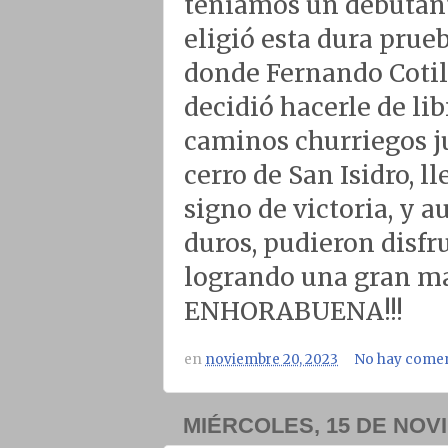
teníamos un debutant
eligió esta dura prueb
donde Fernando Cotil
decidió hacerle de li
caminos churriegos j
cerro de San Isidro, 
signo de victoria, y 
duros, pudieron disfr
logrando una gran mar
ENHORABUENA!!!
en
noviembre 20, 2023
No hay comen
MIÉRCOLES, 15 DE NOV