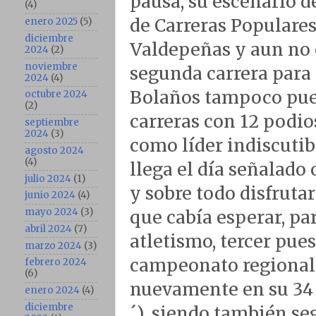
pausa, su escenario d
(4)
de Carreras Populares
enero 2025
(5)
diciembre
Valdepeñas y aun no e
2024
(2)
noviembre
segunda carrera para 
2024
(4)
Bolaños tampoco puede
octubre 2024
(2)
carreras con 12 podi
septiembre
2024
(3)
como líder indiscutib
agosto 2024
(4)
llega el día señalado 
julio 2024
(1)
y sobre todo disfrutar
junio 2024
(4)
mayo 2024
(3)
que cabía esperar, p
abril 2024
(7)
atletismo, tercer pu
marzo 2024
(3)
campeonato regional
febrero 2024
(6)
nuevamente en su 34 
enero 2024
(4)
diciembre
´), siendo también se