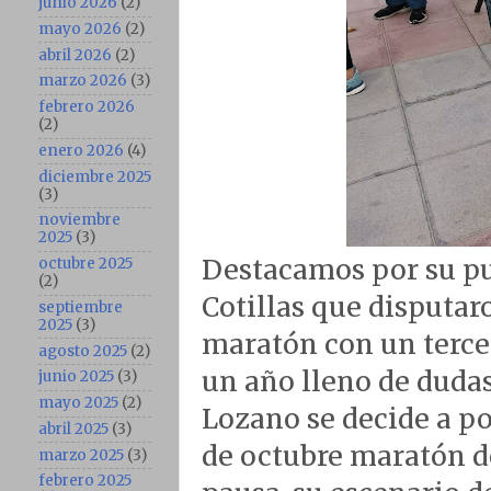
junio 2026
(2)
mayo 2026
(2)
abril 2026
(2)
marzo 2026
(3)
febrero 2026
(2)
enero 2026
(4)
diciembre 2025
(3)
noviembre
2025
(3)
Destacamos por su pu
octubre 2025
(2)
Cotillas que disputa
septiembre
2025
(3)
maratón con un terce
agosto 2025
(2)
un año lleno de dudas
junio 2025
(3)
mayo 2025
(2)
Lozano se decide a po
abril 2025
(3)
de octubre maratón de
marzo 2025
(3)
febrero 2025