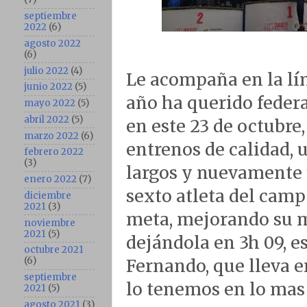
septiembre
2022
(6)
agosto 2022
(6)
julio 2022
(4)
Le acompaña en la lín
junio 2022
(5)
año ha querido federa
mayo 2022
(5)
abril 2022
(5)
en este 23 de octubre
marzo 2022
(6)
entrenos de calidad, 
febrero 2022
(3)
largos y nuevamente 
enero 2022
(7)
sexto atleta del camp
diciembre
2021
(3)
meta, mejorando su 
noviembre
2021
(5)
dejándola en 3h 09, e
octubre 2021
(6)
Fernando, que lleva e
septiembre
lo tenemos en lo mas 
2021
(5)
agosto 2021
(3)