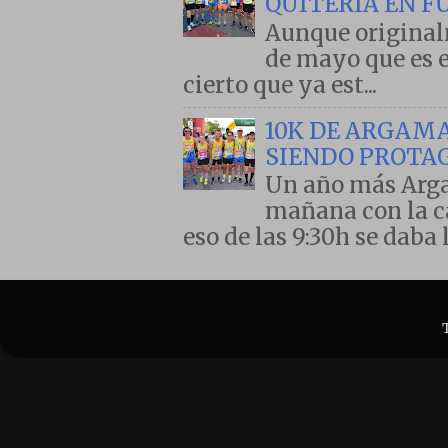
QUITERIA EN F
Aunque originalm
de mayo que es el
cierto que ya est...
10K DE ARGAMA
SIENDO PROTA
Un año más Arga
mañana con la ca
eso de las 9:30h se daba l.