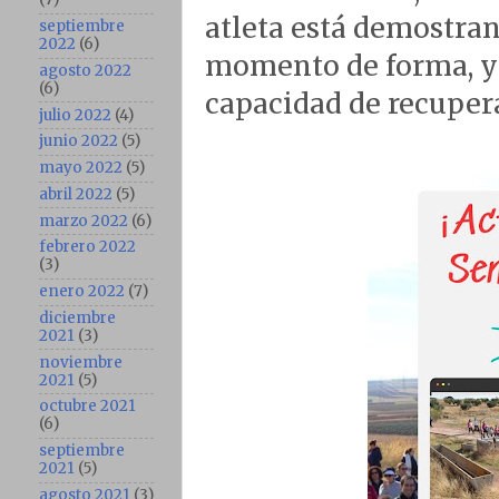
atleta está demostra
septiembre
2022
(6)
momento de forma, y 
agosto 2022
(6)
capacidad de recupera
julio 2022
(4)
junio 2022
(5)
mayo 2022
(5)
abril 2022
(5)
marzo 2022
(6)
febrero 2022
(3)
enero 2022
(7)
diciembre
2021
(3)
noviembre
2021
(5)
octubre 2021
(6)
septiembre
2021
(5)
agosto 2021
(3)