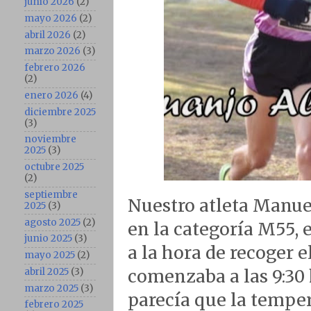
junio 2026
(2)
mayo 2026
(2)
abril 2026
(2)
marzo 2026
(3)
febrero 2026
(2)
enero 2026
(4)
diciembre 2025
(3)
noviembre
2025
(3)
octubre 2025
(2)
septiembre
Nuestro atleta Manue
2025
(3)
agosto 2025
(2)
en la categoría M55,
junio 2025
(3)
a la hora de recoger el
mayo 2025
(2)
abril 2025
(3)
comenzaba a las 9:30 
marzo 2025
(3)
parecía que la temper
febrero 2025