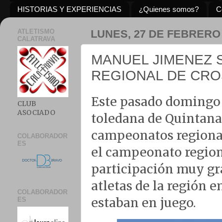
HISTORIAS Y EXPERIENCIAS
¿Quienes somos?
C
ATLETISMO
LUNES, 27 DE FEBRERO 
CALATRAVA
MANUEL JIMENEZ
REGIONAL DE CR
Este pasado domingo 2
CLUB
ASOCIADO
toledana de Quintanar
campeonatos regional
COLABORADOR
ES
el campeonato region
participación muy gr
atletas de la región e
COLABORADOR
estaban en juego.
ES