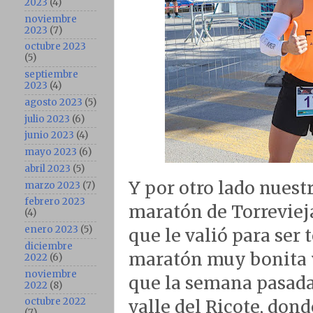
2023
(4)
noviembre
2023
(7)
octubre 2023
(5)
septiembre
2023
(4)
agosto 2023
(5)
julio 2023
(6)
junio 2023
(4)
mayo 2023
(6)
abril 2023
(5)
Y por otro lado nuest
marzo 2023
(7)
febrero 2023
maratón de Torrevieja
(4)
enero 2023
(5)
que le valió para ser 
diciembre
maratón muy bonita y
2022
(6)
noviembre
que la semana pasada
2022
(8)
octubre 2022
valle del Ricote, don
(7)