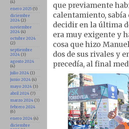
(4)
que previamente había
enero 2025
(5)
calentamiento, sabía 
diciembre
2024
(2)
decidir en la última d
noviembre
2024
(4)
era muy exigente y ha
octubre 2024
cosa que hizo Manuel
(2)
septiembre
dos de sus rivales y e
2024
(3)
agosto 2024
precedía, al final med
(4)
julio 2024
(1)
junio 2024
(4)
mayo 2024
(3)
abril 2024
(7)
marzo 2024
(3)
febrero 2024
(6)
enero 2024
(4)
diciembre