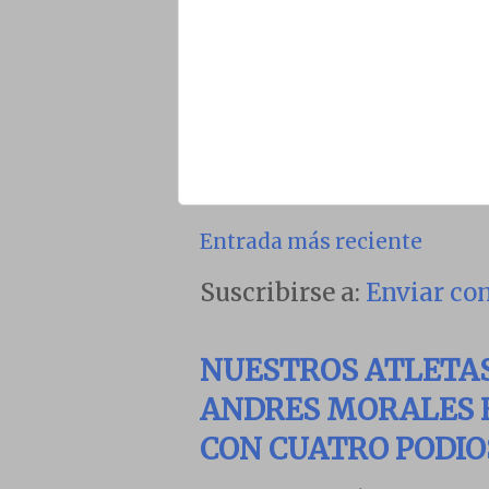
Entrada más reciente
Suscribirse a:
Enviar co
NUESTROS ATLETA
ANDRES MORALES E
CON CUATRO PODIO