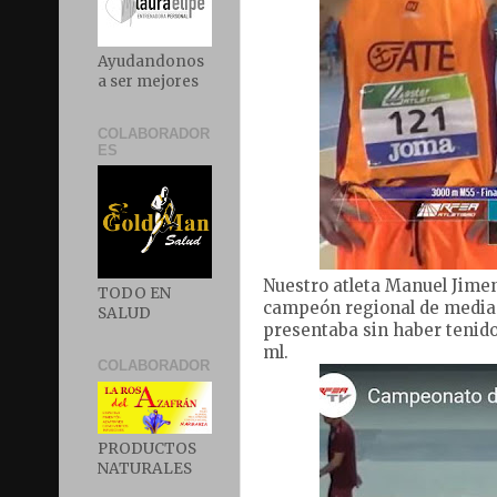
Ayudandonos
a ser mejores
COLABORADOR
ES
Nuestro atleta Manuel Jime
TODO EN
campeón regional de media 
SALUD
presentaba sin haber tenido
ml.
COLABORADOR
PRODUCTOS
NATURALES