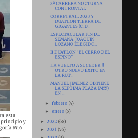
2ª CARRERA NOCTURNA
CON FRONTAL
CORRETRAIL 2023 Y
DUATLON TIERRA DE
GIGANTES (C. D...
ESPECTACULAR FIN DE
SEMANA. JOAQUIN
LOZANO ELEGIDO...
II DUATLON "EL CERRO DEL
ESPINO"
HA VUELTO A SUCEDER!!!
OTRO NUEVO ÉXITO EN
LA RUT...
MANUEL JIMENEZ OBTIENE
LA SEPTIMA PLAZA (M55)
EN ...
febrero
(4)
►
enero
(5)
►
ra esta
 principio y
2022
(68)
►
egoría M55
2021
(56)
►
2020
(3)
►