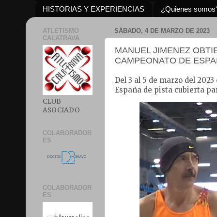
HISTORIAS Y EXPERIENCIAS
¿Quienes somos
ATLETISMO
SÁBADO, 4 DE MARZO DE 2023
CALATRAVA
MANUEL JIMENEZ OBTIE
CAMPEONATO DE ESPAÑ
Del 3 al 5 de marzo del 202
España de pista cubierta pa
CLUB
ASOCIADO
COLABORADOR
ES
COLABORADOR
ES