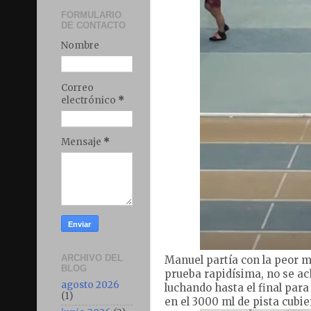
FORMULARIO
DE CONTACTO
Nombre
Correo
electrónico
*
Mensaje
*
ARCHIVO DEL
Manuel partía con la peor ma
BLOG
prueba rapidísima, no se ach
agosto 2026
luchando hasta el final par
(1)
en el 3000 ml de pista cubi