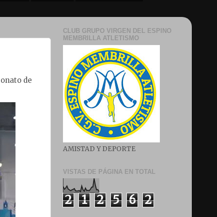
CLUB GRUPO VIRGEN DEL ESPINO
MEMBRILLA ATLETISMO
eonato de
AMISTAD Y DEPORTE
VISTAS DE PÁGINA EN TOTAL
2
1
2
5
6
2