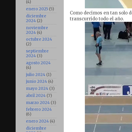
(4)
enero 2025
(5)
Como decimos en tan solo d
diciembre
transcurrido todo el año.
2024
(2)
noviembre
2024
(4)
octubre 2024
(2)
septiembre
2024
(3)
agosto 2024
(4)
julio 2024
(1)
junio 2024
(4)
mayo 2024
(3)
abril 2024
(7)
marzo 2024
(3)
febrero 2024
(6)
enero 2024
(4)
diciembre