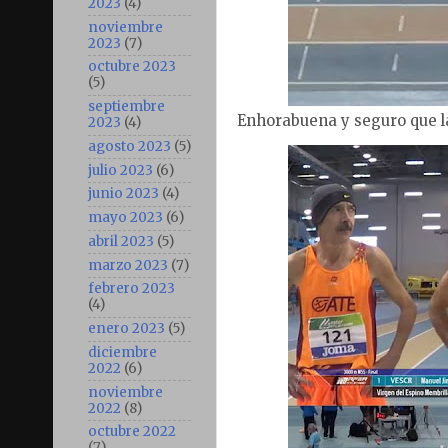
2023
(4)
noviembre
2023
(7)
octubre 2023
(5)
septiembre
Enhorabuena y seguro que l
2023
(4)
agosto 2023
(5)
julio 2023
(6)
junio 2023
(4)
mayo 2023
(6)
abril 2023
(5)
marzo 2023
(7)
febrero 2023
(4)
enero 2023
(5)
diciembre
2022
(6)
noviembre
2022
(8)
octubre 2022
(7)