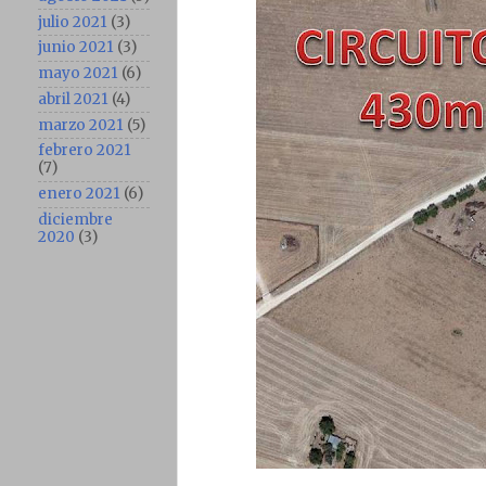
julio 2021
(3)
junio 2021
(3)
mayo 2021
(6)
abril 2021
(4)
marzo 2021
(5)
febrero 2021
(7)
enero 2021
(6)
diciembre
2020
(3)