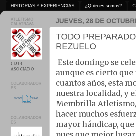
HISTORIAS Y EXPERIENCIAS
¿Quienes somos?
C
ATLETISMO
JUEVES, 28 DE OCTUBR
CALATRAVA
TODO PREPARADO 
REZUELO
Este domingo se cele
CLUB
ASOCIADO
aunque es cierto que
cuantos años, esta mo
COLABORADOR
ES
nuestra localidad, y 
Membrilla Atletismo, 
hacer muchos esfuerzo
COLABORADOR
mayor hándicap, que a
ES
pues que mejor lugar 