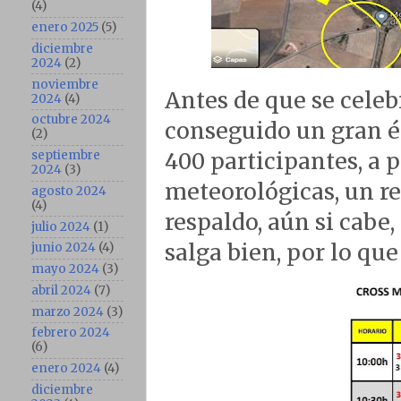
(4)
enero 2025
(5)
diciembre
2024
(2)
noviembre
Antes de que se celeb
2024
(4)
octubre 2024
conseguido un gran éx
(2)
septiembre
400 participantes, a 
2024
(3)
meteorológicas, un re
agosto 2024
(4)
respaldo, aún si cabe,
julio 2024
(1)
salga bien, por lo qu
junio 2024
(4)
mayo 2024
(3)
abril 2024
(7)
marzo 2024
(3)
febrero 2024
(6)
enero 2024
(4)
diciembre