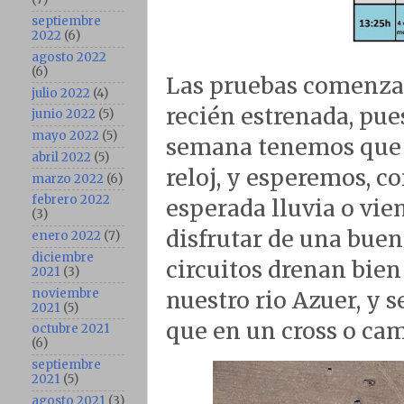
septiembre
2022
(6)
agosto 2022
(6)
Las pruebas comenzará
julio 2022
(4)
recién estrenada, pue
junio 2022
(5)
mayo 2022
(5)
semana tenemos que c
abril 2022
(5)
reloj, y esperemos, 
marzo 2022
(6)
febrero 2022
esperada lluvia o vie
(3)
disfrutar de una buen
enero 2022
(7)
diciembre
circuitos drenan bien 
2021
(3)
noviembre
nuestro rio Azuer, y 
2021
(5)
que en un cross o cam
octubre 2021
(6)
septiembre
2021
(5)
agosto 2021
(3)